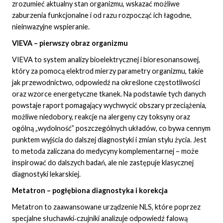
zrozumieć aktualny stan organizmu, wskazać możliwe
zaburzenia funkcjonalne i od razu rozpocząć ich łagodne,
nieinwazyjne wspieranie.
VIEVA – pierwszy obraz organizmu
VIEVA to system analizy bioelektrycznej i bioresonansowej,
który za pomocą elektrod mierzy parametry organizmu, takie
jak przewodnictwo, odpowiedź na określone częstotliwości
oraz wzorce energetyczne tkanek. Na podstawie tych danych
powstaje raport pomagający wychwycić obszary przeciążenia,
możliwe niedobory, reakcje na alergeny czy toksyny oraz
ogólną „wydolność” poszczególnych układów, co bywa cennym
punktem wyjścia do dalszej diagnostyki i zmian stylu życia. Jest
to metoda zaliczana do medycyny komplementarnej – może
inspirować do dalszych badań, ale nie zastępuje klasycznej
diagnostyki lekarskiej.
Metatron – pogłębiona diagnostyka i korekcja
Metatron to zaawansowane urządzenie NLS, które poprzez
specjalne słuchawki‑czujniki analizuje odpowiedź falową