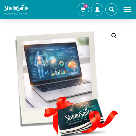
0
Strona główna
/
Pakiety Zdrowia i Regeneracji - Klinika
Zdrowia
/ Pakiet: Diagnostyka Premium