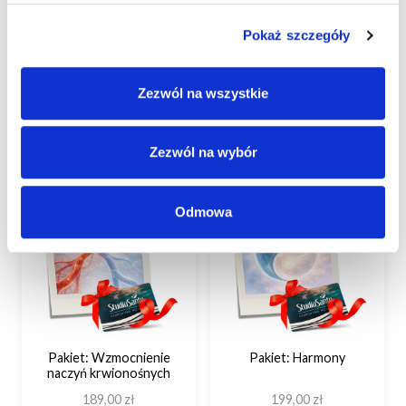
przyjmowanych leków i wyników badań, a po sesji zaplanować
spokojniejszy dzień z większą ilością wody i odpoczynku, aby
Pokaż szczegóły
organizm mógł w pełni wykorzystać potencjał
diagnostyczno‑regeneracyjny pakietu.
Zezwól na wszystkie
Zobacz także
Zezwól na wybór
Odmowa
Pakiet: Wzmocnienie
Pakiet: Harmony
naczyń krwionośnych
189,00
zł
199,00
zł