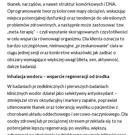
tkanek, narządów, a nawet struktur komórkowych i DNA.
Oprogramowanie tworzy kolorowe mapy obciążeń, wskazując
miejsca potencjalnej dysfunkcji oraz tendencje do określonych
problemów zdrowotnych, a następnie może zastosować tzw.
„meta‑terapię” – czyli wysyłanie skorygowanych częstotliwości
w celu wsparcia równowagi organizmu. Dla klienta oznacza to
bardzo szczegółowe, nieinwazyjne „przeskanowanie” ciała w
ciągu jednej sesji oraz konkretne wskazówki, jak zadbać o
obszary wymagające większej uwagi (dieta, sen, aktywność,
dalsze badania).
Inhalacja wodoru – wsparcie regeneracji od środka
W badaniach przedklinicznych i pierwszych badaniach
klinicznych wodór działał jako selektywny antyoksydant –
zmniejszał stres oksydacyjny i markery zapalne, poprawiał
utlenowanie tkanek oraz tolerancję wysiłku u pacjentów z
chorobami układu oddechowego i sercowo‑naczyniowego. Dla
osoby zdrowej lub przeciążonej stresem przekłada się to na
potencjalnie lepszą regenerację po wysiłku, większą
odporność na obciążenia i subiektywne poczucie lekkości oraz