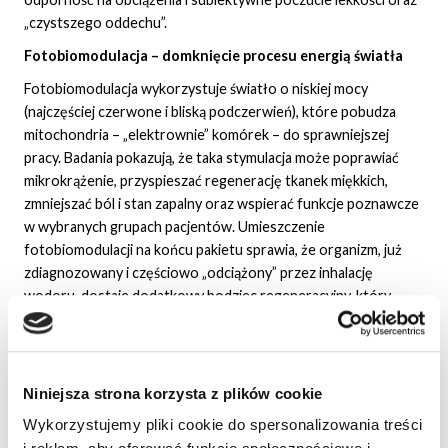
„czystszego oddechu”.
Fotobiomodulacja – domknięcie procesu energią światła
Fotobiomodulacja wykorzystuje światło o niskiej mocy
(najczęściej czerwone i bliską podczerwień), które pobudza
mitochondria – „elektrownie” komórek – do sprawniejszej
pracy. Badania pokazują, że taka stymulacja może poprawiać
mikrokrążenie, przyspieszać regenerację tkanek miękkich,
zmniejszać ból i stan zapalny oraz wspierać funkcje poznawcze
w wybranych grupach pacjentów. Umieszczenie
fotobiomodulacji na końcu pakietu sprawia, że organizm, już
zdiagnozowany i częściowo „odciążony” przez inhalację
wodoru, dostaje dodatkowy bodziec regeneracyjny, który
pomaga domknąć całe doświadczenie poczuciem głębokiego
relaksu i odnowy.
Dlaczego pakiet jest tak kompleksowy?
Niniejsza strona korzysta z plików cookie
Najpierw VIEVA i Metatron dostarczają szerokiego obrazu
Wykorzystujemy pliki cookie do spersonalizowania treści
funkcjonowania organizmu – z perspektywy bioelektrycznej i