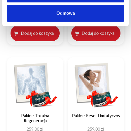
Pakiet: Harmony
Pakiet: Diagnostyka
Premium
Odmowa
199,00
zł
749,00
zł
Dodaj do koszyka
Dodaj do koszyka
Pakiet: Totalna
Pakiet: Reset Limfatyczny
Regeneracja
259,00
zł
259,00
zł