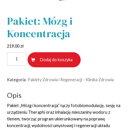
Pakiet: Mózg i
Koncentracja
219,00
zł
ilość
Alternative:
Dodaj do koszyka
Pakiet:
Mózg
i
Koncentracja
Kategoria:
Pakiety Zdrowia i Regeneracji - Klinika Zdrowia
Opis
Pakiet „Mózg i koncentracja” łączy fotobiomodulację, sesję na
urządzeniu Theraphi oraz inhalację mieszaniny wodoru z
tlenem, tworząc program ukierunkowany na poprawę
koncentracji, wydolności umysłowej i regeneracji układu