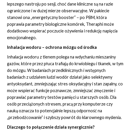
lepszego nastroju po sesji, choć dane kliniczne są na razie
ograniczone i w dużej mierze obserwacyjne. W pakiecie
stanowi ona „energetyczny booster” – po PBM, która
poprawia parametry biologiczne komórek, Theraphi może
dodatkowo wspierać poczucie ożywienia i redukcję napięcia
emocjonalnego.
Inhalacja wodoru – ochrona mózgu od środka
Inhalacja wodoru z tlenem polega na wdychaniu mieszaniny
gazów, które przez płuca trafiają do krwiobiegu i tkanek, w tym
do mózgu. W badaniach przedklinicznych i wstępnych
badaniach z udziałem ludzi wodór działał jako selektywny
antyoksydant, zmniejszając stres oksydacyjny i stan zapalny, co
może wspierać funkcje poznawcze, zmniejszać zmęczenie i
poprawiać parametry testów pamięci u starszych osób. Dla
osób przeciążonych stresem, pracą przy komputerze czy
nauką oznacza to potencjalnie lepszą odporność na
„przebodźcowanie” i szybszy powrót do klarownego myślenia.
Dlaczego to połączenie działa synergicznie?