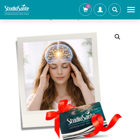
0
Strona główna
/
Pakiety Zdrowia i Regeneracji - Klinika
Zdrowia
/ Pakiet: Mózg i Koncentracja