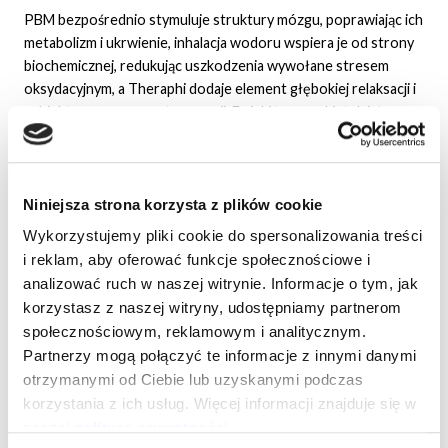
PBM bezpośrednio stymuluje struktury mózgu, poprawiając ich
metabolizm i ukrwienie, inhalacja wodoru wspiera je od strony
biochemicznej, redukując uszkodzenia wywołane stresem
oksydacyjnym, a Theraphi dodaje element głębokiej relaksacji i
subiektywnego wzrostu energii. Dzięki temu pakiet działa
jednocześnie na: krążenie i metabolizm mózgu, równowagę
oksydacyjno‑zapalną oraz regulację układu nerwowego, co dla
klienta może oznaczać lepszą koncentrację, szybsze „zbieranie
myśli”, mniejsze poczucie zmęczenia i wyraźne odprężenie po
Niniejsza strona korzysta z plików cookie
sesji.
Wykorzystujemy pliki cookie do spersonalizowania treści
i reklam, aby oferować funkcje społecznościowe i
Przeciwwskazania i zalecenia
analizować ruch w naszej witrynie. Informacje o tym, jak
Ostrożność lub rezygnację z zabiegu zaleca się przy:
korzystasz z naszej witryny, udostępniamy partnerom
aktywnych nowotworach w obrębie głowy, napadach
społecznościowym, reklamowym i analitycznym.
padaczkowych, ciężkich chorobach oczu i przyjmowaniu leków
Partnerzy mogą połączyć te informacje z innymi danymi
światłouczulających (PBM), wszczepionych urządzeniach
otrzymanymi od Ciebie lub uzyskanymi podczas
elektronicznych jak rozrusznik serca (Theraphi) oraz
korzystania z ich usług. Więcej informacji znajduje się w
niestabilnych chorobach płuc lub ciężkiej niewydolności
naszej
polityce prywatności
.
oddechowej (inhalacja wodoru). Przed pierwszą sesją warto