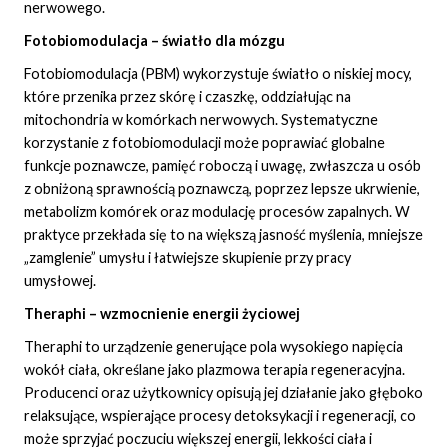
nerwowego.
Fotobiomodulacja – światło dla mózgu
Fotobiomodulacja (PBM) wykorzystuje światło o niskiej mocy,
które przenika przez skórę i czaszkę, oddziałując na
mitochondria w komórkach nerwowych. Systematyczne
korzystanie z fotobiomodulacji może poprawiać globalne
funkcje poznawcze, pamięć roboczą i uwagę, zwłaszcza u osób
z obniżoną sprawnością poznawczą, poprzez lepsze ukrwienie,
metabolizm komórek oraz modulację procesów zapalnych. W
praktyce przekłada się to na większą jasność myślenia, mniejsze
„zamglenie” umysłu i łatwiejsze skupienie przy pracy
umysłowej.
Theraphi – wzmocnienie energii życiowej
Theraphi to urządzenie generujące pola wysokiego napięcia
wokół ciała, określane jako plazmowa terapia regeneracyjna.
Producenci oraz użytkownicy opisują jej działanie jako głęboko
relaksujące, wspierające procesy detoksykacji i regeneracji, co
może sprzyjać poczuciu większej energii, lekkości ciała i