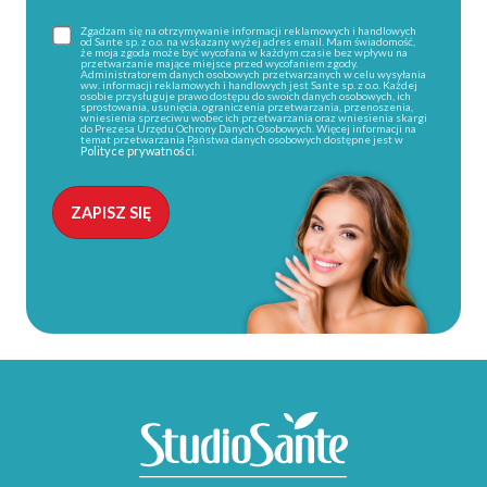
Zgadzam się na otrzymywanie informacji reklamowych i handlowych
od Sante sp. z o.o. na wskazany wyżej adres email. Mam świadomość,
że moja zgoda może być wycofana w każdym czasie bez wpływu na
przetwarzanie mające miejsce przed wycofaniem zgody.
Administratorem danych osobowych przetwarzanych w celu wysyłania
ww. informacji reklamowych i handlowych jest Sante sp. z o.o. Każdej
osobie przysługuje prawo dostępu do swoich danych osobowych, ich
sprostowania, usunięcia, ograniczenia przetwarzania, przenoszenia,
wniesienia sprzeciwu wobec ich przetwarzania oraz wniesienia skargi
do Prezesa Urzędu Ochrony Danych Osobowych. Więcej informacji na
temat przetwarzania Państwa danych osobowych dostępne jest w
Polityce prywatności
.
Alternative: